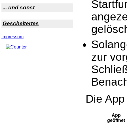
Startfu
... und sonst
angeze
Gescheitertes
gelösc
Impressum
Solange
zur vo
Schließ
Benach
Die App 
App
geöffnet