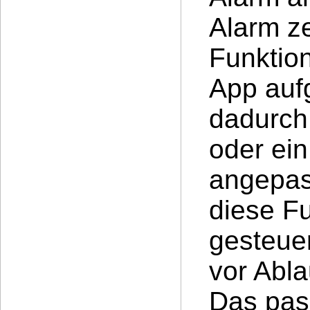
Alarm ze
Funktion
App auf
dadurch
oder ein
angepass
diese F
gesteuer
vor Abla
Das pas