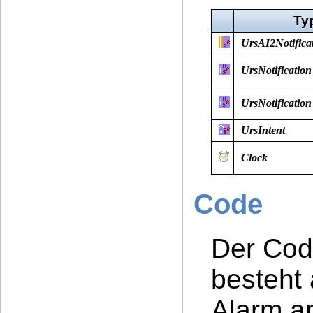
Ty
UrsAI2Notifica
UrsNotification
UrsNotification
UrsIntent
Clock
Code
Der Code
besteht 
Alarm a