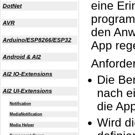
eine Eri
DotNet
programm
AVR
den Anw
Arduino/ESP8266/ESP32
App reg
Android & AI2
Anforde
AI2 IO-Extensions
Die Be
nach ei
AI2 UI-Extensions
die Ap
Notification
MediaNotification
Wird di
Media Helper