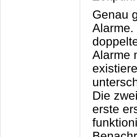
Genau g
Alarme. 
doppelt
Alarme 
existier
untersch
Die zwei
erste er
funktion
Benachri