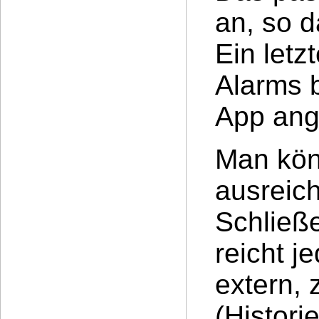
an, so d
Ein letz
Alarms b
App ang
Man kön
ausreic
Schließ
reicht j
extern, 
(Histori