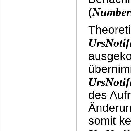
(
Number
Theoret
UrsNotif
ausgek
übernim
UrsNotif
des Aufr
Änderun
somit ke