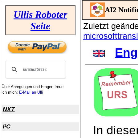
AI2 Notif
Ullis Roboter
Seite
Zuletzt geänd
microsofttransl
Eng
Über Anregungen und Fragen freue
ich mich:
E-Mail an Ulli
NXT
I²C
In diese