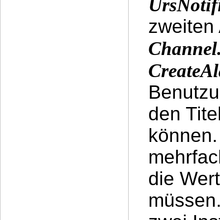
UrsNotif
zweiten 
Channel
CreateA
Benutzu
den Tit
können.
mehrfac
die Wer
müssen.