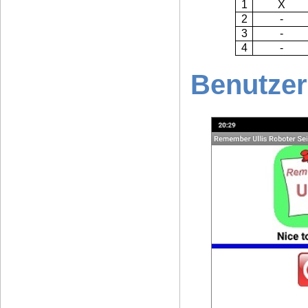
1
X
2
-
3
-
4
-
Benutzer