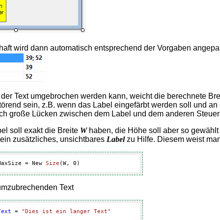
haft wird dann automatisch entsprechend der Vorgaben angepa
der Text umgebrochen werden kann, weicht die berechnete Breit
störend sein, z.B. wenn das Label eingefärbt werden soll und a
ich große Lücken zwischen dem Label und dem anderen Steuerele
el soll exakt die Breite
W
haben, die Höhe soll aber so gewählt
ein zusätzliches, unsichtbares
Label
zu Hilfe. Diesem weist ma
MaxSize = New 
Size
(W, 
0
)
umzubrechenden Text
Text
 = 
"Dies ist ein langer Text"