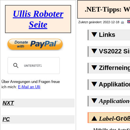
.NET-Tipps: Wa
Ullis Roboter
Seite
Zuletzt geändert: 2022-12-18
Links
VS2022 Sin
Ziffernein
Über Anregungen und Fragen freue
Applikatio
ich mich:
E-Mail an Ulli
Application
NXT
Label
-Grö
I²C