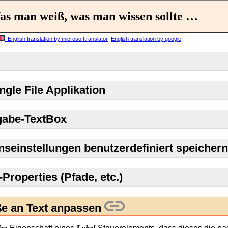
s man weiß, was man wissen sollte …
English translation by microsofttranslator
English translation by google
gle File Applikation
gabe-TextBox
nseinstellungen benutzerdefiniert speichern
-Properties (Pfade, etc.)
ße an Text anpassen