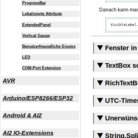
ProgressBar
Danach kann man 
Lokalisierte Attribute
ExtendedPanel
VisibleLabel
Vertical Gauge
Benutzerfreundliche Enums
Fenster in
LED
TextBox sc
COM-Port Extension
AVR
RichTextB
Arduino/ESP8266/ESP32
UTC-Times
Android & AI2
Unerwünsch
AI2 IO-Extensions
String.Spli