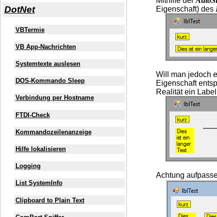
Mithilfe der
AutoSi
DotNet
Eigenschaft) des
VBTermie
VB App-Nachrichten
Systemtexte auslesen
Will man jedoch e
DOS-Kommando Sleep
Eigenschaft entsp
Realität ein Labe
Verbindung per Hostname
FTDI-Check
Kommandozeilenanzeige
Hilfe lokalisieren
Logging
Achtung aufpasse
List SystemInfo
Clipboard to Plain Text