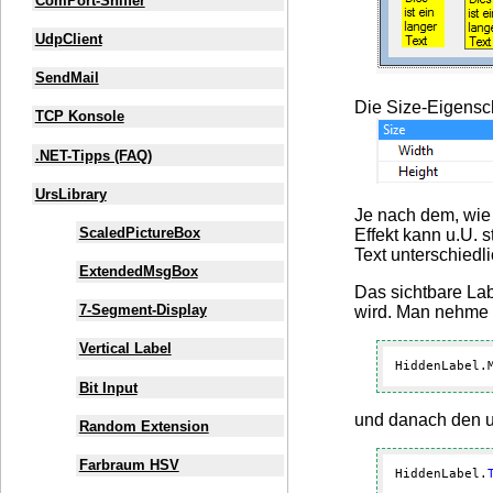
ComPort-Sniffer
UdpClient
SendMail
Die Size-Eigensc
TCP Konsole
.NET-Tipps (FAQ)
UrsLibrary
Je nach dem, wie 
ScaledPictureBox
Effekt kann u.U. 
Text unterschiedl
ExtendedMsgBox
Das sichtbare Lab
7-Segment-Display
wird. Man nehme 
Vertical Label
HiddenLabel.
Bit Input
und danach den 
Random Extension
Farbraum HSV
HiddenLabel.