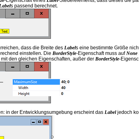
ze
-Eigenschaft eines
Label
-Steuerelements, dass dieses die pa
Label
s passend berechnet.
rreichen, dass die Breite des
Label
s eine bestimmte Größe nich
rechend einstellen. Die
BorderStyle
-Eigenschaft muss auf
None
l mit den gleichen Eigenschaften, außer der
BorderStyle
-Eigensc
n: in der Entwicklungsumgebung erscheint das
Label
jedoch kor