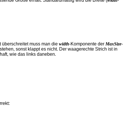
ssende Größe erhält. Standardmäßig wird die Breite (
width
-
t überschreitet muss man die
width
-Komponente der
MaxSize
-
stehen, sonst klappt es nicht. Der waagerechte Strich ist in
haft, wie das links daneben.
rekt: