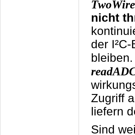
TwoWire
nicht t
kontinui
der I²C-
bleiben
readAD
wirkungs
Zugriff 
liefern 
Sind we