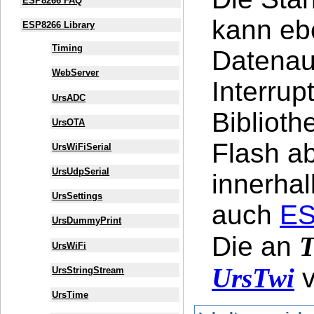
ESP8266 FAQ
kann ebe
ESP8266 Library
Timing
Datenau
WebServer
Interrup
UrsADC
Biblioth
UrsOTA
Flash ab
UrsWiFiSerial
UrsUdpSerial
innerhal
UrsSettings
auch
ES
UrsDummyPrint
Die an
T
UrsWiFi
UrsTwi
v
UrsStringStream
UrsTime