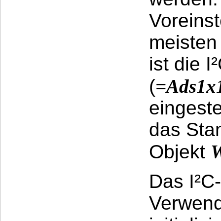
Voreinst
meisten
ist die 
(
=Ads1x1
eingeste
das Stan
Objekt
W
Das I²C-
Verwend