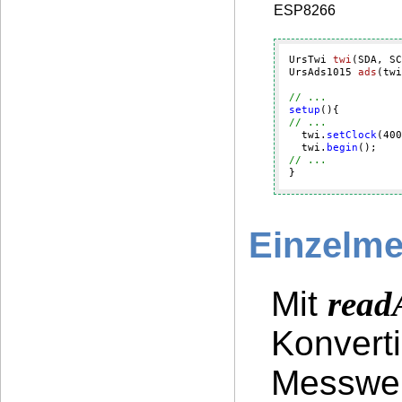
ESP8266
UrsTwi 
twi
(SDA, SC
UrsAds1015 
ads
(twi
// ...
setup
// ...
  twi.
setClock
(
400
  twi.
begin
// ...
}
Einzelm
Mit
rea
Konverti
Messwer