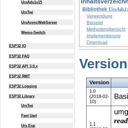
In­halts­ver­zeich­
UrsAds1x15
Bibliothek
UrsAds1
UrsTwi
Verwendung
UrsAsyncWebServer
Beispiel
Methodenübersicht
Wemo-Switch
Implementierung
Download
ESP32 IO
ESP32 FAQ
Version
ESP32 API 3.0.x
ESP32 RMT
Version
ESP32 Logging
1.0
Basi
(2018-02-
ESP32 Library
10)
UrsTwi
umge
Fast Uart
read
1.1
Urs Esp