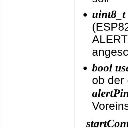
uint8_t
(ESP82
ALERT
angesc
bool us
ob der
alertPi
Voreins
startCon