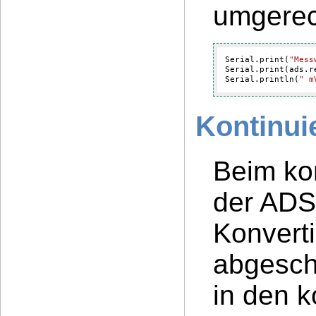
umgerec
Serial.print(
"Mess
Serial.print(ads.r
Serial.println(
" m
Kontinuie
Beim kon
der ADS
Konverti
abgesch
in den k