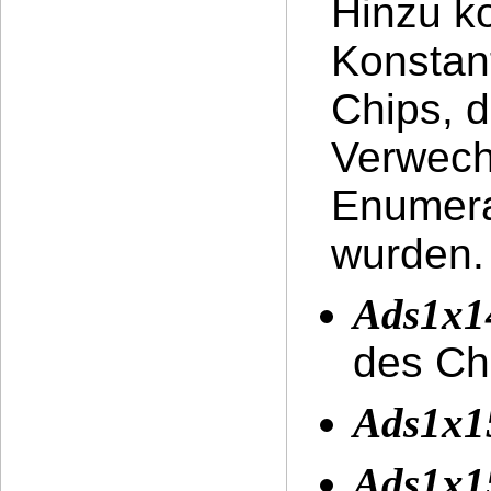
Hinzu k
Konstan
Chips, d
Verwech
Enumera
wurden. 
Ads1x1
des Ch
Ads1x
Ads1x1