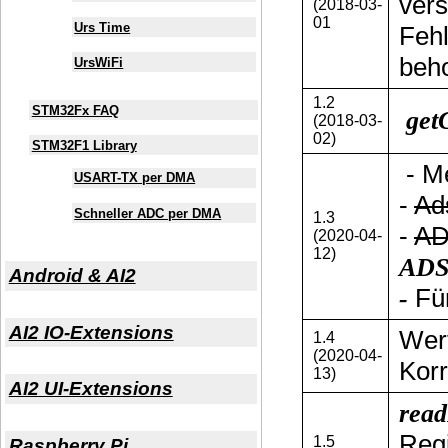
ver
(2018-03-
01
Urs Time
Fehl
beh
UrsWiFi
1.2
STM32Fx FAQ
get
(2018-03-
02)
STM32F1 Library
- M
USART-TX per DMA
-
Ad
Schneller ADC per DMA
1.3
-
AD
(2020-04-
12)
ADS
Android & AI2
-
Für
AI2 IO-Extensions
Wer
1.4
(2020-04-
Korr
13)
AI2 UI-Extensions
read
Regi
1.5
Raspberry Pi