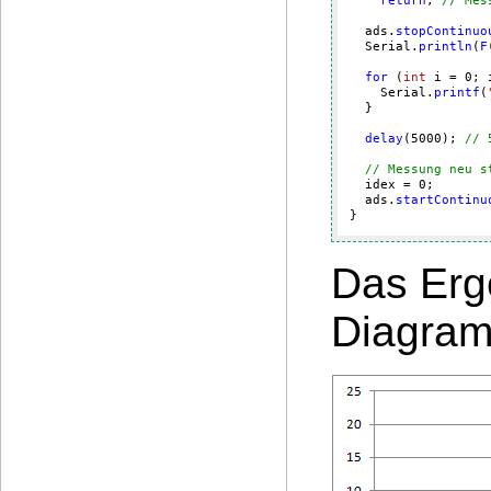
return
; 
// Mes
  ads.
stopContinuo
  Serial.
println
(
F
for
 (
int
 i = 
0
; 
    Serial.
printf
(
  }

delay
(
5000
); 
// 
// Messung neu s
  idex = 
0
;

  ads.
startContinu
}
Das Erge
Diagra