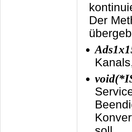
kontinui
Der Met
übergeb
Ads1x
Kanals
void(*I
Service
Beendi
Konver
soll