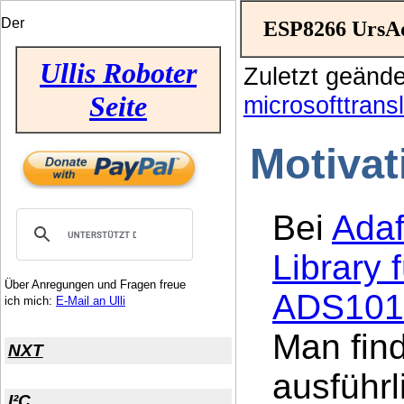
Der
ESP8266 UrsA
Ullis Roboter
Zuletzt geänd
Seite
microsofttransl
Motivat
Bei
Adaf
Library
Über Anregungen und Fragen freue
ADS101
ich mich:
E-Mail an Ulli
Man find
NXT
ausführl
I²C