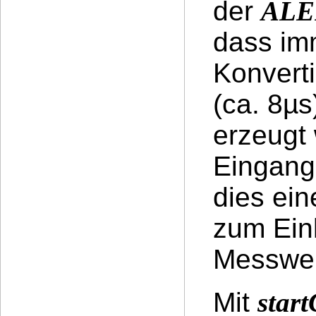
der
ALE
dass im
Konverti
(ca. 8µs
erzeugt 
Eingang
dies ein
zum Einl
Messwer
Mit
star