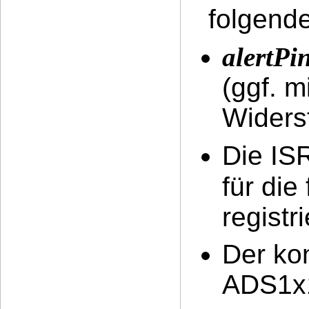
folgend
alertPi
(ggf. m
Widers
Die ISR
für die
registri
Der ko
ADS1x15