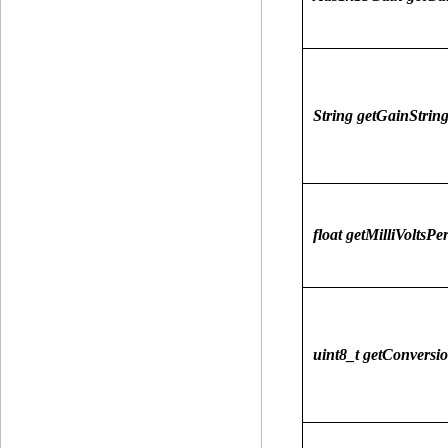
String getGainString
float getMilliVoltsPer
uint8_t getConversi