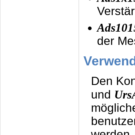
Verstä
Ads101
der Me
Verwen
Den Kon
und
Urs
möglich
benutze
werden.