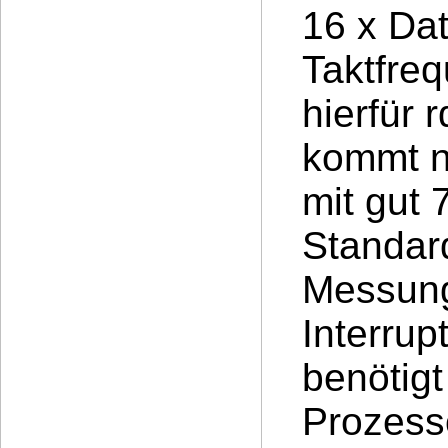
16 x Dat
Taktfre
hierfür 
kommt n
mit gut 
Standar
Messung
Interrup
benötigt
Prozesso