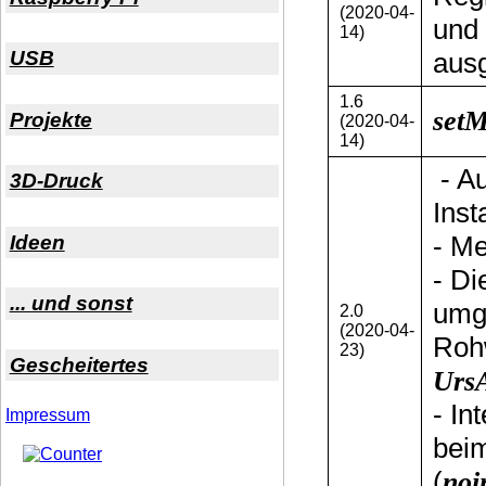
(2020-04-
und
14)
aus
USB
1.6
setM
Projekte
(2020-04-
14)
- Au
3D-Druck
Inst
- M
Ideen
- D
... und sonst
umge
2.0
(2020-04-
Rohw
23)
Gescheitertes
Urs
- In
Impressum
bei
(
noi