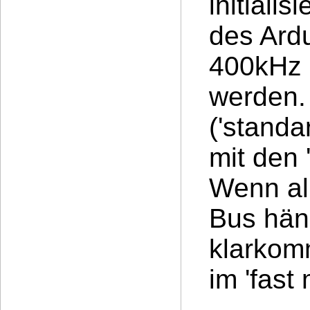
initiali
des Ardu
400kHz (
werden.
('stand
mit den 
Wenn all
Bus hän
klarkomm
im 'fast