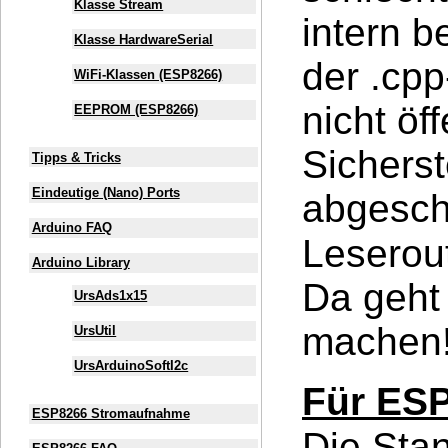
Klasse Stream
intern b
Klasse HardwareSerial
der .cpp
WiFi-Klassen (ESP8266)
nicht öf
EEPROM (ESP8266)
Sichers
Tipps & Tricks
Eindeutige (Nano) Ports
abgeschl
Arduino FAQ
Leserou
Arduino Library
Da geht 
UrsAds1x15
machen
UrsUtil
UrsArduinoSoftI2c
Für ES
ESP8266 Stromaufnahme
Die Sta