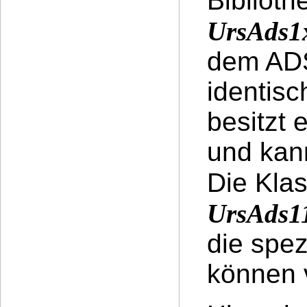
Biblioth
UrsAds1
dem AD
identisc
besitzt 
und kann
Die Kla
UrsAds1
die spe
können 