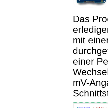
Das Pro
erledig
mit ein
durchgef
einer P
Wechsel
mV-Anga
Schnitt