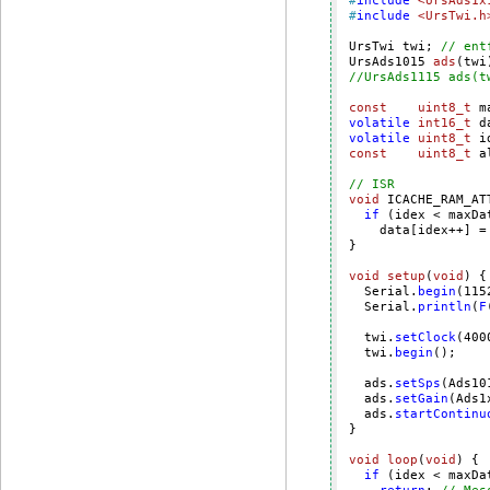
#
include
<UrsAds1x
#
include
<UrsTwi.h
UrsTwi twi; 
// ent
UrsAds1015 
ads
(twi
//UrsAds1115 ads(t
const
uint8_t
 m
volatile
int16_t
 d
volatile
uint8_t
 i
const
uint8_t
 a
// ISR
void
 ICACHE_RAM_AT
if
 (idex < maxDat
    data[idex++] =
}

void
setup
(
void
)
{

  Serial.
begin
(
115
  Serial.
println
(
F
  twi.
setClock
(
400
  twi.
begin
();    
  ads.
setSps
(Ads10
  ads.
setGain
(Ads1
  ads.
startContinu
}

void
loop
(
void
)
{

if
 (idex < maxDat