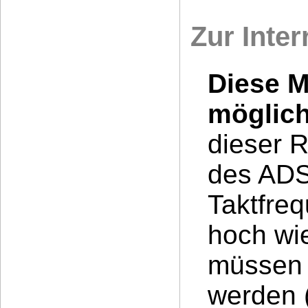
Zur Inte
Diese M
möglich
dieser R
des ADS1
Taktfreq
hoch wi
müssen e
werden (