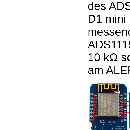
des ADS
D1 mini
messend
ADS1115
10 kΩ so
am ALE