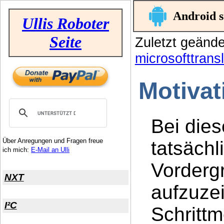
Android s
Ullis Roboter
Seite
Zuletzt geänd
microsofttransl
Motivat
Bei dies
Über Anregungen und Fragen freue
tatsäch
ich mich:
E-Mail an Ulli
Vorderg
NXT
aufzuzei
I²C
Schritt