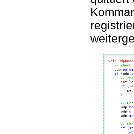
Kommand
registri
weiterge
void
UdpHand
// check 
   udp.
parse
if
 (udp.
a
// rea
int
 le
if
 (le
         pac
      }

// Ech
      udp.
be
      udp.
wr
      udp.
en
// Che
if
 (
st
ret