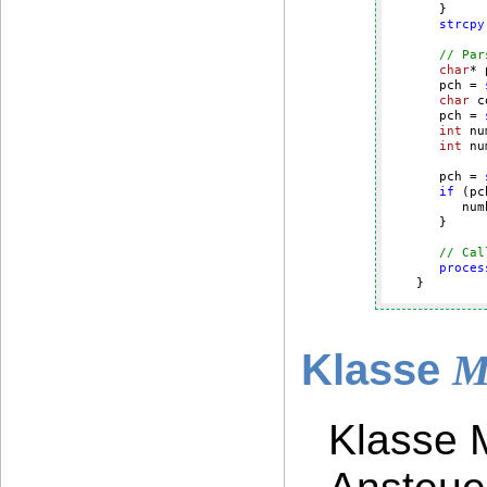
      }

strcpy
// Par
char
* 
      pch = 
char
 c
      pch = 
int
 nu
int
 nu
      pch = 
if
 (pc
         num
      }

// Cal
proces
   }
Klasse
M
Klasse 