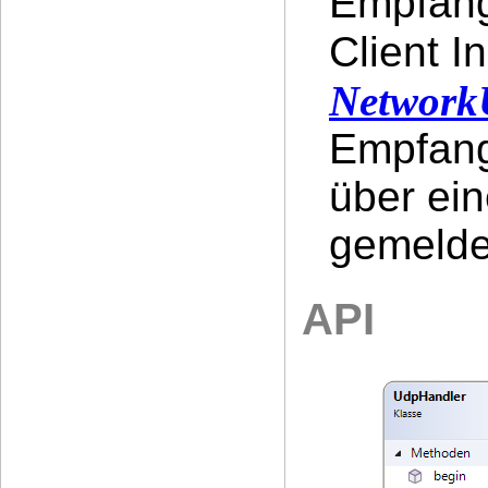
Empfang
Client I
Networ
Empfan
über ei
gemelde
API