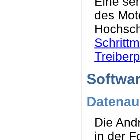
Eine se
des Moto
Hochsch
Schritt
Treiberp
Softwa
Datenau
Die And
in der 