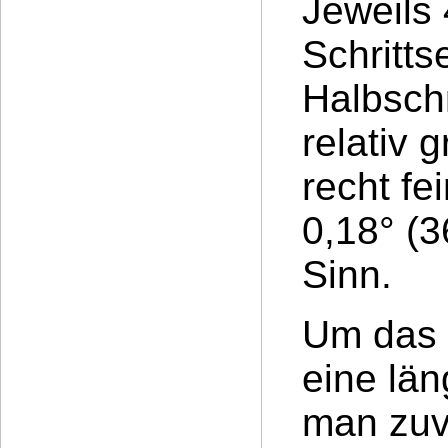
Jeweils 
Schritts
Halbsch
relativ 
recht fe
0,18° (3
Sinn.
Um das S
eine län
man zuv