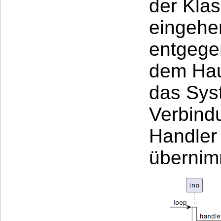
der Kla
eingeh
entgege
dem Hau
das Syst
Verbind
Handler
übernim