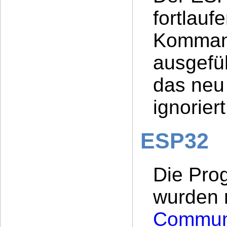
fortlau
Kommand
ausgefüh
das ne
ignoriert
ESP32
Die Pro
wurden 
Commun