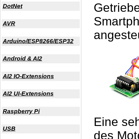
Getrieb
DotNet
Smartph
AVR
angeste
Arduino/ESP8266/ESP32
Android & AI2
AI2 IO-Extensions
AI2 UI-Extensions
Raspberry Pi
Eine se
USB
des Moto