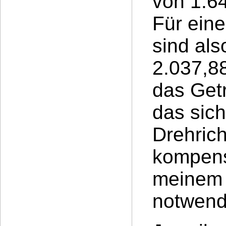
von 1:64
Für ein
sind als
2.037,88
das Getr
das sic
Drehric
kompens
meinem 
notwend