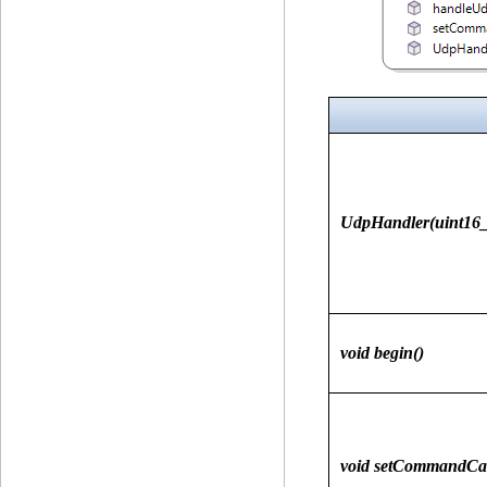
UdpHandler(uint16_t
void begin()
void setCommandCal