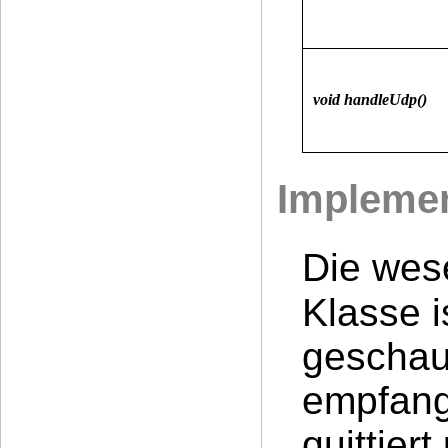
void handleUdp()
Implemen
Die wese
Klasse i
geschau
empfang
quittier