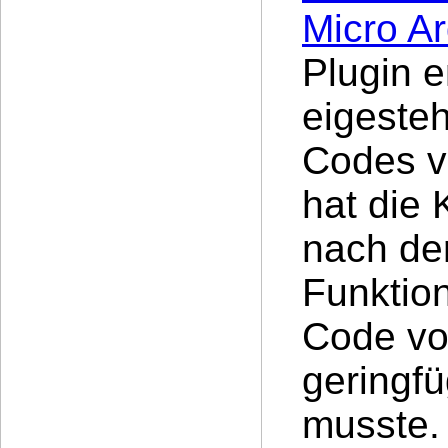
Micro Ar
Plugin e
eigeste
Codes v
hat die 
nach de
Funktio
Code vo
geringf
musste.