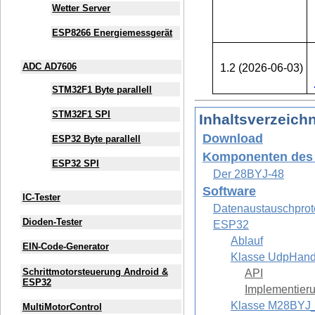
Wetter Server
ESP8266 Energiemessgerät
ADC AD7606
1.2 (2026-06-03)
STM32F1 Byte parallell
STM32F1 SPI
In­halts­ver­zeich­
Download
ESP32 Byte parallell
Komponenten des 
ESP32 SPI
Der 28BYJ-48
Software
IC-Tester
Datenaustauschprot
Dioden-Tester
ESP32
Ablauf
EIN-Code-Generator
Klasse UdpHand
Schrittmotorsteuerung Android &
API
ESP32
Implementier
Klasse M28BYJ
MultiMotorControl