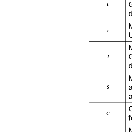
L
M
r
M
l
M
a
S
a
G
C
f
M