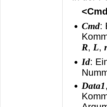
<Cmd
Cmd
:
Komma
R
,
L
,
Id
: Ei
Numme
Data1
Komma
Argum