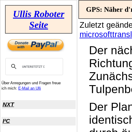
GPS: Näher d'
Ullis Roboter
Seite
Zuletzt geänd
microsofttransl
Der näch
Richtun
Zunächst
Über Anregungen und Fragen freue
Tulpenbe
ich mich:
E-Mail an Ulli
Der Plan
NXT
identis
I²C