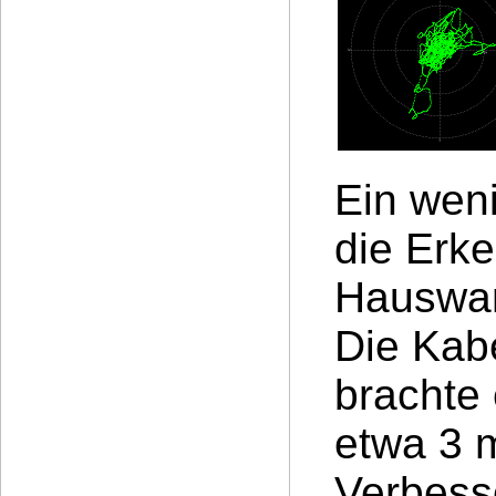
Ein weni
die Erke
Hauswan
Die Kabe
brachte
etwa 3 m
Verbesse