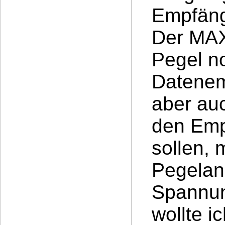
Empfäng
Der MAX
Pegel n
Datenem
aber au
den Emp
sollen, 
Pegelan
Spannun
wollte i