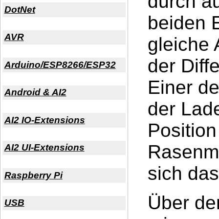
durch äu
DotNet
beiden 
AVR
gleiche
der Diff
Arduino/ESP8266/ESP32
Einer de
Android & AI2
der Lade
AI2 IO-Extensions
Positio
Rasenmä
AI2 UI-Extensions
sich das
Raspberry Pi
Über de
USB