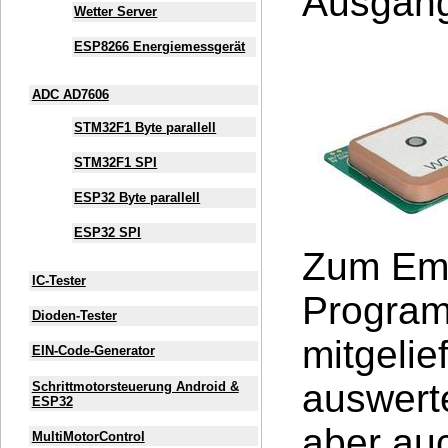
Ausgan
Wetter Server
ESP8266 Energiemessgerät
ADC AD7606
STM32F1 Byte parallell
STM32F1 SPI
ESP32 Byte parallell
ESP32 SPI
Zum Emp
IC-Tester
Program
Dioden-Tester
mitgelie
EIN-Code-Generator
auswerte
Schrittmotorsteuerung Android &
ESP32
aber auc
MultiMotorControl