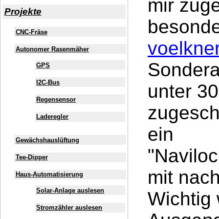
mir zug
Projekte
besonde
CNC-Fräse
voelkne
Autonomer Rasenmäher
Sondera
GPS
I2C-Bus
unter 30
Regensensor
zugesch
Laderegler
ein
Gewächshauslüftung
"Navilo
Tee-Dipper
mit nac
Haus-Automatisierung
Solar-Anlage auslesen
Wichtig
Stromzähler auslesen