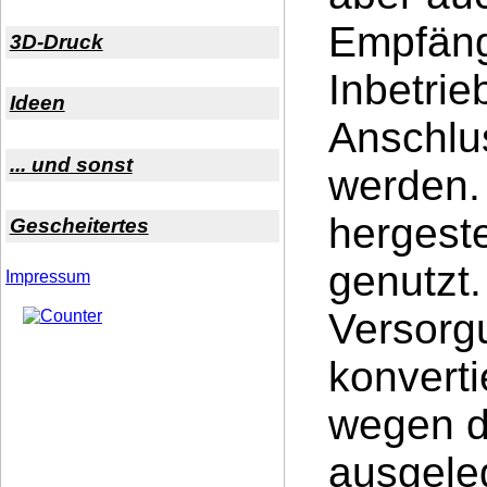
Empfäng
3D-Druck
Inbetri
Ideen
Anschlu
... und sonst
werden.
hergeste
Gescheitertes
genutzt.
Impressum
Versorg
konverti
wegen d
ausgele